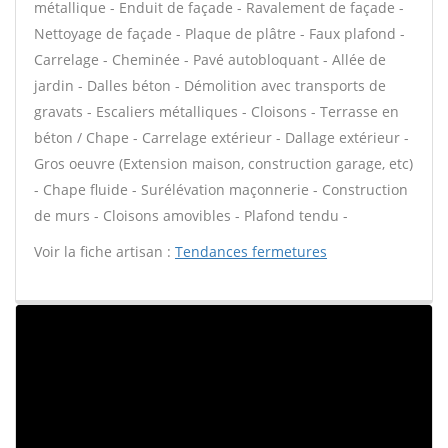
métallique - Enduit de façade - Ravalement de façade -
Nettoyage de façade - Plaque de plâtre - Faux plafond -
Carrelage - Cheminée - Pavé autobloquant - Allée de
jardin - Dalles béton - Démolition avec transports de
gravats - Escaliers métalliques - Cloisons - Terrasse en
béton / Chape - Carrelage extérieur - Dallage extérieur -
Gros oeuvre (Extension maison, construction garage, etc)
- Chape fluide - Surélévation maçonnerie - Construction
de murs - Cloisons amovibles - Plafond tendu -
Voir la fiche artisan :
Tendances fermetures