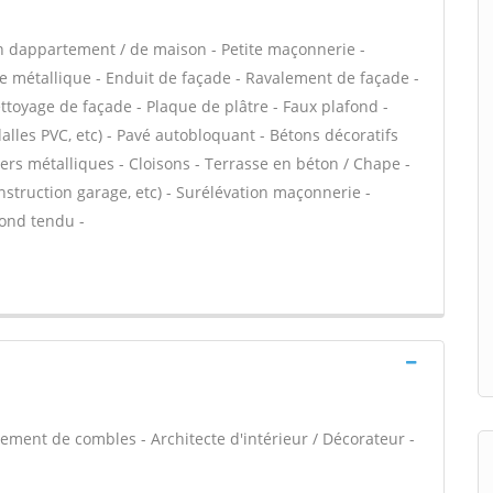
n dappartement / de maison - Petite maçonnerie -
e métallique - Enduit de façade - Ravalement de façade -
ettoyage de façade - Plaque de plâtre - Faux plafond -
 dalles PVC, etc) - Pavé autobloquant - Bétons décoratifs
liers métalliques - Cloisons - Terrasse en béton / Chape -
nstruction garage, etc) - Surélévation maçonnerie -
fond tendu -
ment de combles - Architecte d'intérieur / Décorateur -