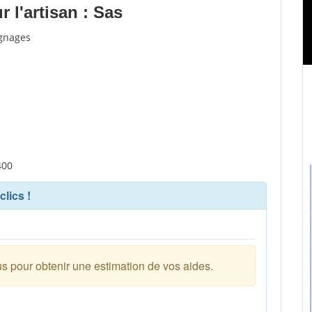
 l'artisan : Sas
ignages
400