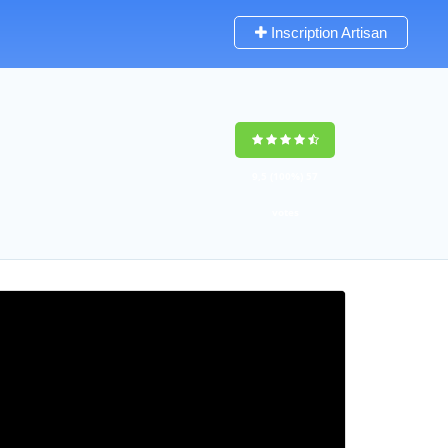
Inscription Artisan
9,5
(100%)
57
votes