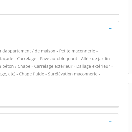
n dappartement / de maison - Petite maçonnerie -
açade - Carrelage - Pavé autobloquant - Allée de jardin -
n béton / Chape - Carrelage extérieur - Dallage extérieur -
ge, etc) - Chape fluide - Surélévation maçonnerie -