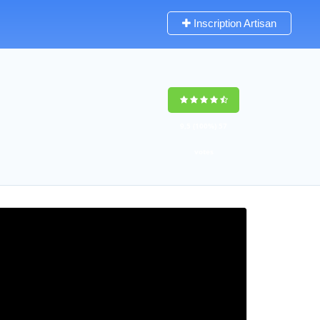
Inscription Artisan
9,5
(100%)
57
votes