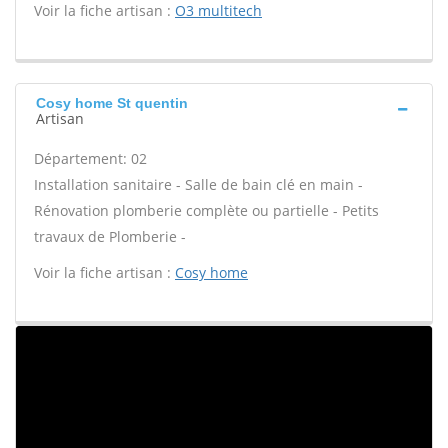
Voir la fiche artisan :
O3 multitech
Cosy home St quentin
Artisan
Département: 02
Installation sanitaire - Salle de bain clé en main -
Rénovation plomberie complète ou partielle - Petits
travaux de Plomberie -
Voir la fiche artisan :
Cosy home