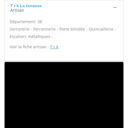
T r k La terrasse
Artisan
Département: 38
Serrurerie - Ferronnerie - Porte blindée - Quincaillerie -
Escaliers métalliques -
Voir la fiche artisan :
T r k