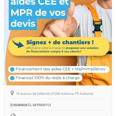
18 avenue de bellande 07200 Aubenas FR Aubenas
0608960672, 0475935713