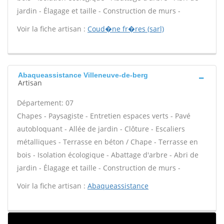
jardin - Élagage et taille - Construction de murs -
Voir la fiche artisan :
Coud�ne fr�res (sarl)
Abaqueassistance Villeneuve-de-berg
Artisan
Département: 07
Chapes - Paysagiste - Entretien espaces verts - Pavé
autobloquant - Allée de jardin - Clôture - Escaliers
métalliques - Terrasse en béton / Chape - Terrasse en
bois - Isolation écologique - Abattage d'arbre - Abri de
jardin - Élagage et taille - Construction de murs -
Voir la fiche artisan :
Abaqueassistance