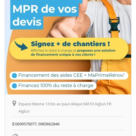
Espace bleone 13 bis av paul delaye 04510 Aiglun FR
Aiglun
0699570077, 0983662846