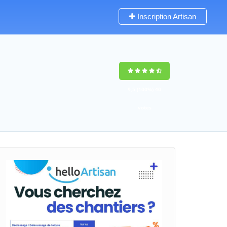
Inscription Artisan
9,5
(100%)
40
votes