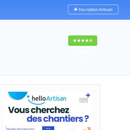
Inscription Artisan
9,5
(100%)
48
votes