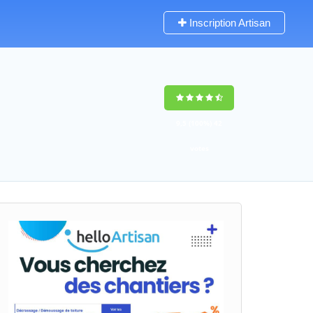
Inscription Artisan
9,5
(100%)
42
votes