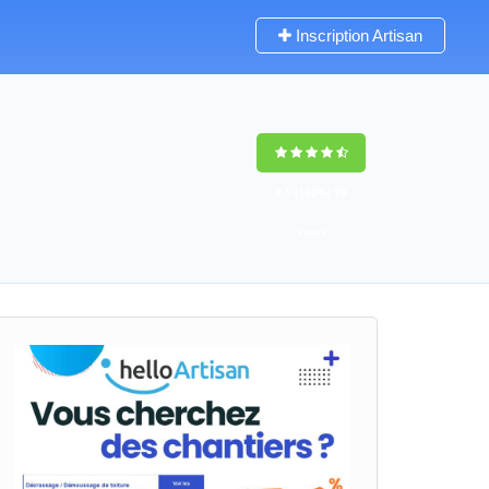
Inscription Artisan
9,5
(100%)
39
votes