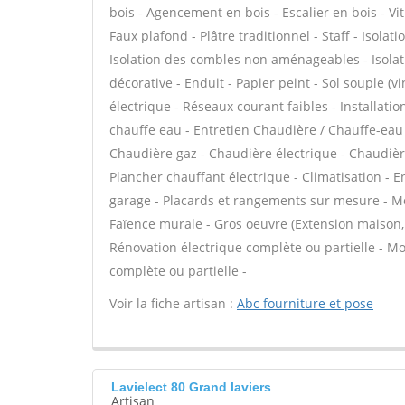
bois - Agencement en bois - Escalier en bois - Vit
Faux plafond - Plâtre traditionnel - Staff - Isola
Isolation des combles non aménageables - Isola
décorative - Enduit - Papier peint - Sol souple (vi
électrique - Réseaux courant faibles - Installation
chauffe eau - Entretien Chaudière / Chauffe-eau
Chaudière gaz - Chaudière électrique - Chaudière
Plancher chauffant électrique - Climatisation - E
garage - Placards et rangements sur mesure - Me
Faïence murale - Gros oeuvre (Extension maison, c
Rénovation électrique complète ou partielle - Mo
complète ou partielle -
Voir la fiche artisan :
Abc fourniture et pose
Lavielect 80 Grand laviers
Artisan