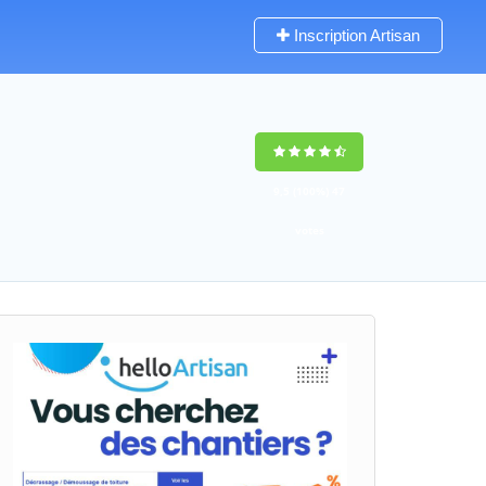
Inscription Artisan
9,5
(100%)
47
votes