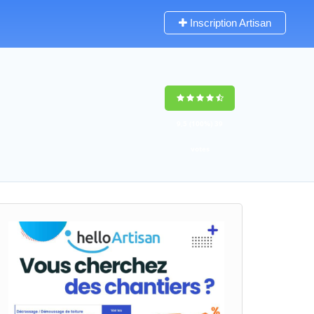
Inscription Artisan
9,5
(100%)
39
votes