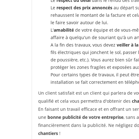
Le
respect du délai
dans le rendu des trav
Le
respect des prix annoncés
au départ su
rehaussent le montant de la facture et ce
le faire savoir autour de lui.
L'
amabilité
de votre équipe et de vous-même
affaire à quelqu'un de souriant qu'à un ar
A la fin des travaux, vous devez
veiller à l
fils électriques qui jonchent le sol, passer
de poussière, etc.). Vous aurez bien sûr fai
protéger les zones fragiles et exposées au
Pour certains types de travaux, il peut êtr
installation se fait correctement en télép
Un client satisfait est un client qui parlera de
qualifié et cela vous permettra d'obtenir des
cha
En faisant un travail efficace et en offrant un se
une
bonne publicité de votre entreprise
, sans 
financièrement dans la publicité. Ne négligez d
chantiers
!