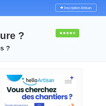
Inscription Artisan
ure ?
9,5
(100%)
30
os ?
votes