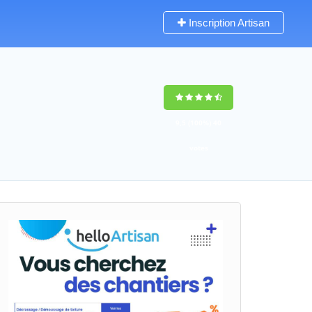
Inscription Artisan
9,5
(100%)
40
votes