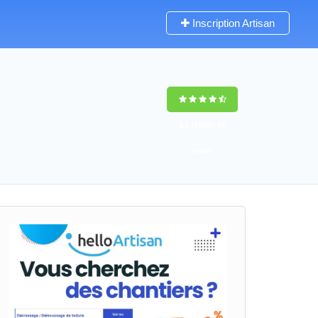
Inscription Artisan
9,5
(100%)
43
votes