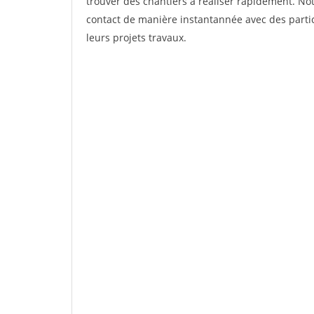
trouver des chantiers à réaliser rapidement. Not
contact de manière instantannée avec des partic
leurs projets travaux.