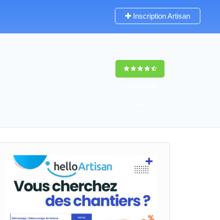
Inscription Artisan
9,5
(100%)
46
votes