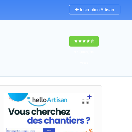
Inscription Artisan
9,5
(100%)
38
votes