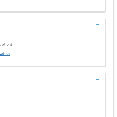
ration) -
vation