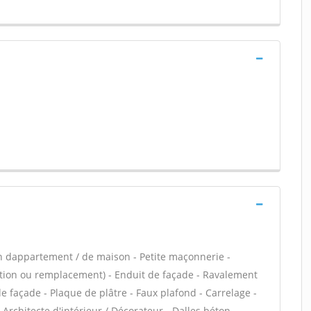
n dappartement / de maison - Petite maçonnerie -
ation ou remplacement) - Enduit de façade - Ravalement
de façade - Plaque de plâtre - Faux plafond - Carrelage -
Architecte d'intérieur / Décorateur - Dalles béton -