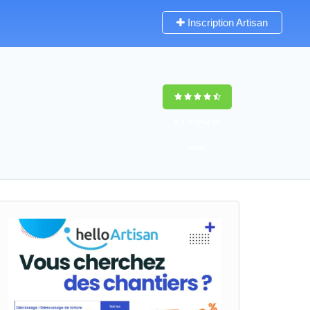
Inscription Artisan
9,5
(100%)
41
votes