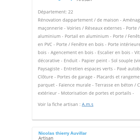
Département: 22
Rénovation dappartement / de maison - Aménage
maçonnerie - Voiries / Réseaux externes - Porte /
aluminium - Portail en aluminium - Porte / Fenêtre
en PVC - Porte / Fenêtre en bois - Porte intérieure
bois - Agencement en bois - Escalier en bois - Vit
décorative - Enduit - Papier peint - Sol souple (vin
Paysagiste - Entretien espaces verts - Pavé autob
Clôture - Portes de garage - Placards et rangem
parquet - Faïence murale - Terrasse en béton / C
extérieur - Motorisation de portes et portails -
Voir la fiche artisan :
A.m.s
Nicolas thierry Auvillar
Artisan