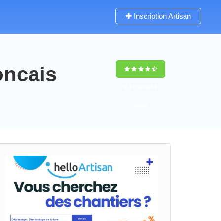
Inscription Artisan
oncais
9,5
(100%)
54
votes