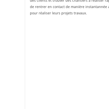
des clients et trouver des chantiers à réaliser 
de rentrer en contact de manière instantannée a
pour réaliser leurs projets travaux.