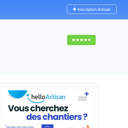
Inscription Artisan
9,5
(100%)
44
votes