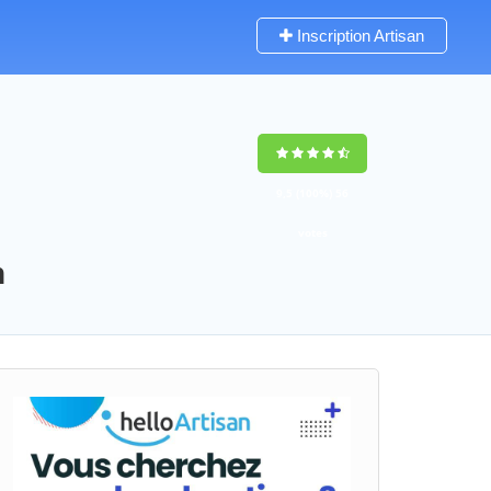
Inscription Artisan
9,5
(100%)
56
votes
n