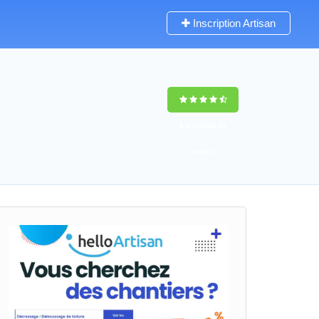
Inscription Artisan
9,5
(100%)
49
votes