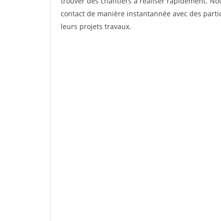
trouver des chantiers à réaliser rapidement. Not
contact de manière instantannée avec des partic
leurs projets travaux.