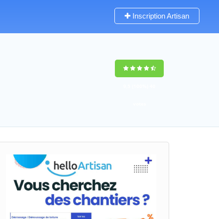
Inscription Artisan
9,5
(100%)
40
votes