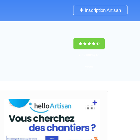
Inscription Artisan
9,5
(100%)
46
votes