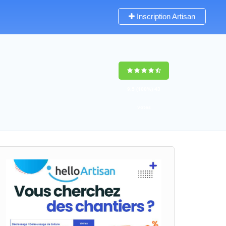
Inscription Artisan
9,5
(100%)
43
votes