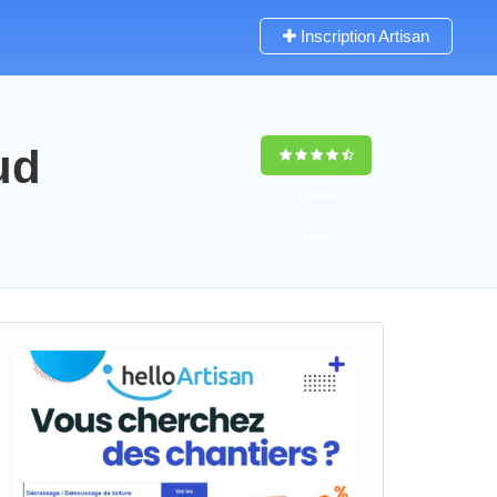
Inscription Artisan
ud
9,5
(100%)
51
votes