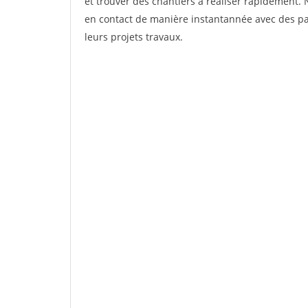
et trouver des chantiers à réaliser rapidement. 
en contact de manière instantannée avec des par
leurs projets travaux.