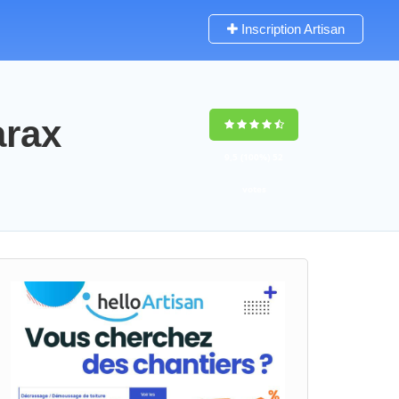
Inscription Artisan
arax
9,5
(100%)
52
votes