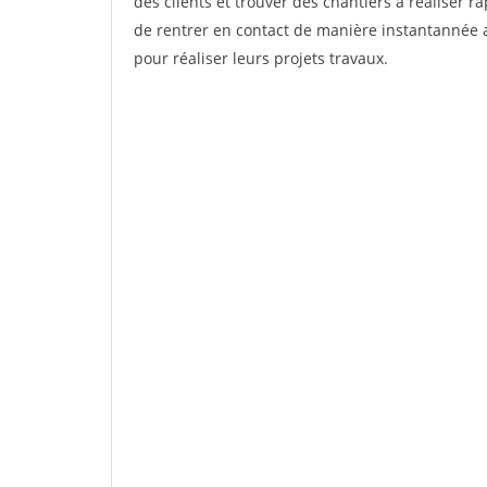
des clients et trouver des chantiers à réaliser 
de rentrer en contact de manière instantannée a
pour réaliser leurs projets travaux.