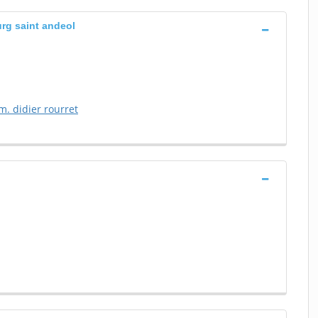
urg saint andeol
m. didier rourret