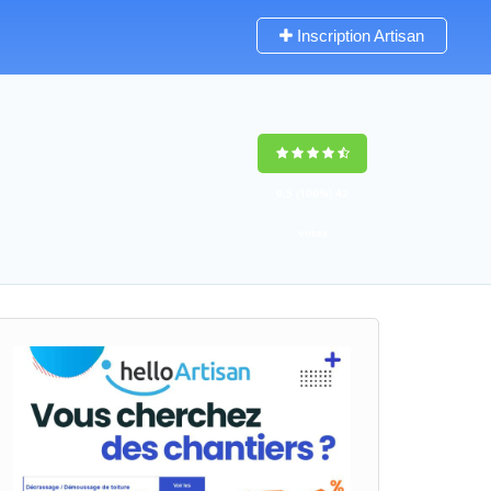
Inscription Artisan
9,5
(100%)
42
votes