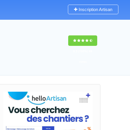
Inscription Artisan
9,5
(100%)
48
votes