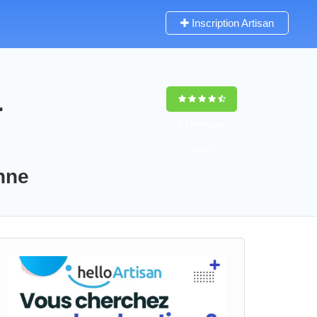
Inscription Artisan
-
9,5
(100%)
60
votes
onne