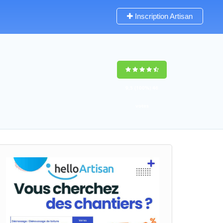
Inscription Artisan
9,5
(100%)
46
votes