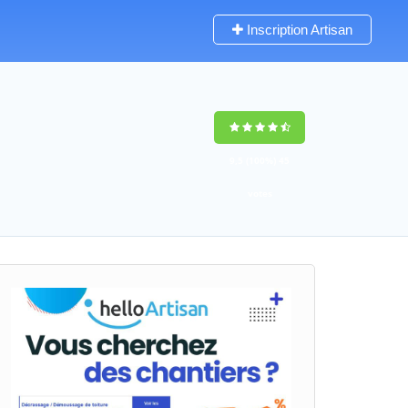
Inscription Artisan
9,5
(100%)
45
votes