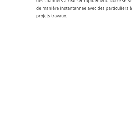
des chantiers à réaliser rapidement. Notre servi
de manière instantannée avec des particuliers à
projets travaux.